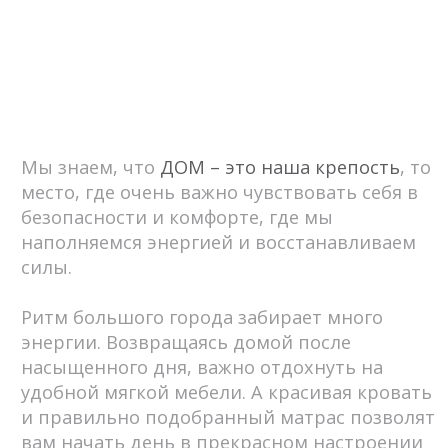
встал как надо и размер и цвет, всё
отлично
Посмотреть оригинал отзыва с фото
mister_deganov
Приветствую Команда. Выражаю
благодарность за подбор кровати,
кровать просто бомба. Эта модель
очень функциональна и удобна, а
изголовье имитирует самый удобный
диван. И так же большой и удобный
короб для хранения. Вместили пол
своей кровати. Большое спасибо
сотруднице Инне за правильную
навигацию в выборе кровати.
Посмотреть оригинал отзыва с фото