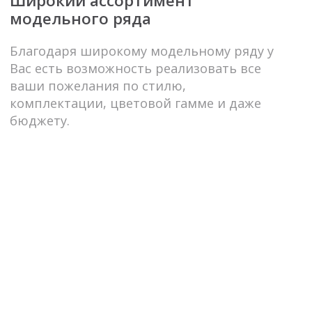
Мы знаем, что
ДОМ – это наша крепость
, то
место, где очень важно чувствовать себя в
безопасности и комфорте, где мы
наполняемся энергией и восстанавливаем
силы.
Ритм большого города забирает много
энергии. Возвращаясь домой после
насыщенного дня, важно отдохнуть на
удобной мягкой мебели. А красивая кровать
и правильно подобранный матрас позволят
вам начать день в прекрасном настроении
и эстетическом удовольствии.
Мы вовлечены в каждый заказ
,
продумываем детали, учитывая все запросы
наших покупателей. И с гордостью можем
сказать, что каждый проект в нашем сердце.