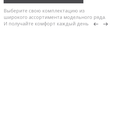
Айгуль
В 2020 году брали и вас два дивана. В
восторге от обоих до сих пор. Очень
удобные и практичные. Верой и
правдой служат до сих пор...
Посмотреть оригинал отзыва с фото
Мария