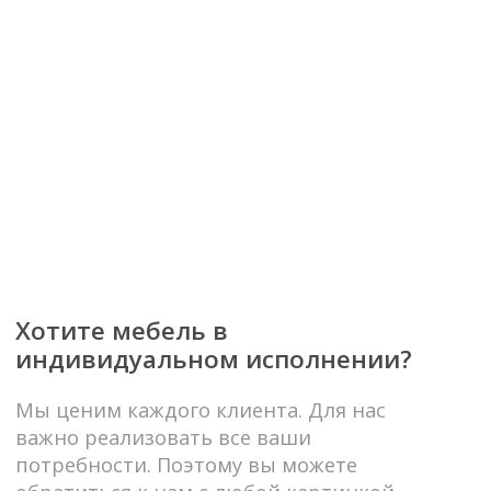
Широкий ассортимент
Надёжность
модельного ряда
Приобретая мебе
вы можете быть 
Благодаря широкому модельному ряду у
соблюдении срок
Вас есть возможность реализовать все
ключевой момент
ваши пожелания по стилю,
договора, как для
комплектации, цветовой гамме и даже
и для заказов с 
бюджету.