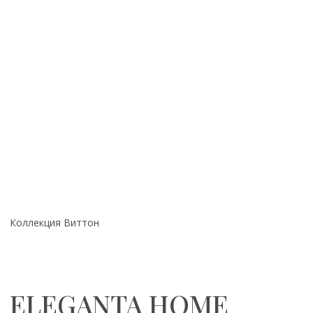
+7 (985) 990-85-05
Кресла
+7 (977) 934-26-25
Кровати
(Whatsapp)
Стеновые панели
Аксессуары
ВКонтакте
Столовые группы
Instagram*
Детская коллекция
armada_mbb@mail.ru
Мебель в наличии
Мебель на заказ
Покупателям
Адреса салонов
ежедневно 10:00-22:00
Реквизиты компании
©DOMINA, 2023
Политика конфиденциальности
Согласие на обработку персональных данных
Разработка сайта