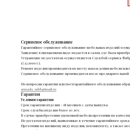
Сервисное обслуживание
Гарантийное сервисное обслуживание мебельных изделий осуще
Заявление в письменном виде подается в салон, где была приобр
Устранение недостатков осуществляется Службой сервиса Фабрики
17.12.1999 г.).
Ремонт изделия производится по месту нахождения мебели или 
Сервисное обслуживание производится после предварительной 
По вопросам гарантии или постгарантийного обслуживания обращ
armada_mbb@mail.ru
Гарантия
Условия гарантии
Срок гарантии изделия - 18 месяцев с даты выпуска.
Срок службы изделия более 10 лет.
В случае приобретения уцененной мебели претензии по качеств
Недостатки изделий, выявленные в течение гарантийного срока
Претензии по внешнему виду изделия, некомплекту, а также не