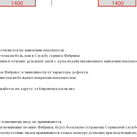
ствляется по заявлению покупателя.
етена мебель, или в Службу сервиса Фабрики.
 в течение 45 (каких) дней с даты подачи письменного заявления покупателя
на Фабрике, в зависимости от характера дефекта.
чистки мебельного покрытия покупателем.
айтесь по адресу: ул.Кировоградская 11к1
у и внешнему виду не принимаются.
 и возникшие по вине Фабрики, будут бесплатно устранены Сервисной служб
соответствию заказа принимаются только непосредственно при получении из