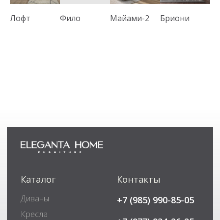
Лофт
Фило
Майами-2
Бриони
Со