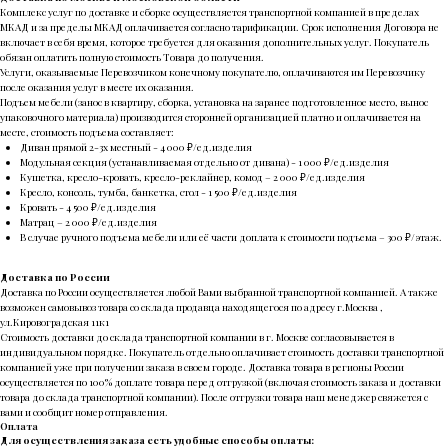
Комплекс услуг по доставке и сборке осуществляется транспортной компанией в пределах
Информация на сайте не является публичной офертой
и носит справочный характер
МКАД и за пределы МКАД оплачивается согласно тарификации. Срок исполнения Договора не
включает в себя время, которое требуется для оказания дополнительных услуг. Покупатель
Правообладатель икон: Tilda Publishing,
https://tilda.cc
обязан оплатить полную стоимость Товара до получения.
Услуги, оказываемые Перевозчиком конечному покупателю, оплачиваются им Перевозчику
после оказания услуг в месте их оказания.
Подъем мебели (занос в квартиру, сборка, установка на заранее подготовленное место, вынос
упаковочного материала) производится сторонней организацией платно и оплачивается на
месте, стоимость подъема составляет:
Диван прямой 2-3х местный - 4 000 ₽/ед.изделия
Модульная секция (устанавливаемая отдельно от дивана) - 1 000 ₽/ед.изделия
Кушетка, кресло-кровать, кресло-реклайнер, комод – 2 000 ₽/ед.изделия
Кресло, консоль, тумба, банкетка, стол - 1 500 ₽/ед.изделия
Кровать - 4 500 ₽/ед.изделия
Матрац – 2 000 ₽/ед.изделия
В случае ручного подъема мебели или её части доплата к стоимости подъема – 300 ₽/этаж.
Доставка по России
Доставка по России осуществляется любой Вами выбранной транспортной компанией. А также
возможен самовывоз товара со склада продавца находящегося по адресу г.Москва ,
ул.Кировоградская 11к1
Стоимость доставки до склада транспортной компании в г. Москве согласовывается в
индивидуальном порядке. Покупатель отдельно оплачивает стоимость доставки транспортной
компанией уже при получении заказа в своем городе. Доставка товара в регионы России
осуществляется по 100% доплате товара перед отгрузкой (включая стоимость заказа и доставки
товара до склада транспортной компании). После отгрузки товара наш менеджер свяжется с
вами и сообщит номер отправления.
Оплата
Для осуществления заказа есть удобные способы оплаты: