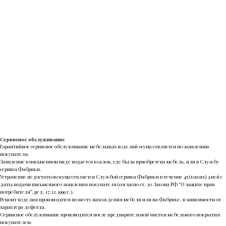
Сервисное обслуживание
Гарантийное сервисное обслуживание мебельных изделий осуществляется по заявлению
покупателя.
Заявление в письменном виде подается в салон, где была приобретена мебель, или в Службу
сервиса Фабрики.
Устранение недостатков осуществляется Службой сервиса Фабрики в течение 45 (каких) дней с
даты подачи письменного заявления покупателя (согласно ст. 20 Закона РФ “О защите прав
потребителя”, ред. 17.12.1999 г.).
Ремонт изделия производится по месту нахождения мебели или на Фабрике, в зависимости от
характера дефекта.
Сервисное обслуживание производится после предварительной чистки мебельного покрытия
покупателем.