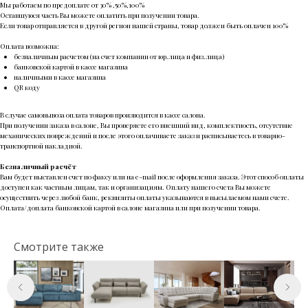
Мы работаем по предоплате от 30% ,50%,100%
Оставшуюся часть Вы можете оплатить при получении товара.
Если товар отправляется в другой регион нашей страны, товар должен быть оплачен 100%
Оплата возможна:
безналичным расчетом (на счет компании от юр.лица и физ.лица)
банковской картой в кассе магазина
наличными в кассе магазина
QR коду
В случае самовывоза оплата товаров производится в кассе салона.
При получении заказа в салоне, Вы проверяете его внешний вид, комплектность, отсутствие
механических повреждений и после этого оплачиваете заказ и расписываетесь в товарно-
транспортной накладной.
Безналичный расчёт
Вам будет выставлен счет по факсу или на e-mail после оформления заказа. Этот способ оплаты
доступен как частным лицам, так и организациям. Оплату нашего счета Вы можете
осуществить через любой банк, реквизиты оплаты указываются в высылаемом нами счете.
Оплата/доплата банковской картой в салоне магазина или при получении товара.
Смотрите также