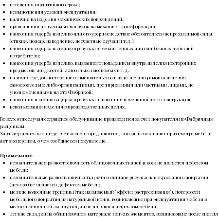
истечения гарантийного срока;
невыполнения условий эксплуатации;
наличия на изделии механических повреждений;
превышения допустимых нагрузок на механизм трансформации;
нанесения ущерба изделию или его утери вследствие обстоятельств непреодолимой силы
(стихия, пожар, наводнение, несчастные случаи и т.д.);
нанесения ущерба изделию в результате умышленных или ошибочных действий
потребителя;
нанесения ущерба изделию, вызванного попаданием внутрь изделия посторонних
предметов, жидкостей, животных, насекомых и т.д.;
наличия следов постороннего вмешательства в изделие или ремонта изделия
самостоятельно либо организациями, предприятиями или частными лицами, не
уполномоченными на это Фабрикой;
нанесения изделию ущерба в результате внесения изменений в его конструкцию;
использования изделия в производственных целях.
Во всех этих случаях сервисное обслуживание производится за счет покупателя по Фабричным
расценкам.
Характер дефекта определяет эксперт предприятия, который составляет при осмотре мебели
акт экспертизы, о чем сообщается покупателю.
Примечание:
незначительная разнооттеночность облицовочных тканей и кож не является дефектом
мебели;
незначительные разнооттеночность цвета и отличие рисунка лакокрасочного покрытия
(декора) не является дефектом мебели;
мелкие волосяные трещины (так называемый "эффект растрескивания"), потертости
мебельного покрытия из натуральной кожи, возникающие при эксплуатации мебели в
местах постоянной эксплуатации не являются дефектом мебели;
легкие складки на облицовочном материале мягких элементов, возникающие после снятия