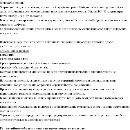
сервиса Фабрики.
Устранение недостатков осуществляется Службой сервиса Фабрики в течение 45 (каких) дней с
даты подачи письменного заявления покупателя (согласно ст. 20 Закона РФ “О защите прав
потребителя”, ред. 17.12.1999 г.).
Ремонт изделия производится по месту нахождения мебели или на Фабрике, в зависимости от
характера дефекта.
Сервисное обслуживание производится после предварительной чистки мебельного покрытия
покупателем.
По вопросам гарантии или постгарантийного обслуживания обращайтесь по адресу:
ул.Кировоградская 11к1
armada_mbb@mail.ru
Гарантия
Условия гарантии
Срок гарантии изделия - 18 месяцев с даты выпуска.
Срок службы изделия более 10 лет.
В случае приобретения уцененной мебели претензии по качеству и внешнему виду не
принимаются.
Недостатки изделий, выявленные в течение гарантийного срока и возникшие по вине
Фабрики, будут бесплатно устранены Сервисной службой Фабрики.
Претензии по внешнему виду изделия, некомплекту, а также несоответствию заказа
принимаются только непосредственно при получении изделия.
В дальнейшем такие претензии не принимаются, все работы осуществляются только за счет
покупателя.
Гарантийное обслуживание включает в себя проведение ремонтных работ и замену дефектных
частей изделия.
Характер дефекта определяет эксперт предприятия, который составляет при осмотре мебели
акт экспертизы, о чем сообщает покупателю.
Гарантийное обслуживание не производится в случае: