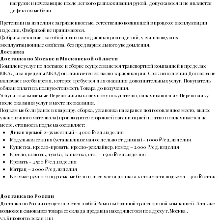
нагрузок и исчезающие после легкого разглаживания рукой, допускаются и не являются
дефектом мебели.
Претензии на изделия с загрязненностью, естественно возникшей в процессе эксплуатации
изделия, Фабрикой не принимаются.
Фабрика оставляет за собой право на модификацию изделий, улучшающую их
эксплуатационные свойства, без предварительного уведомления.
Доставка
Доставка по Москве и Московской области
Комплекс услуг по доставке и сборке осуществляется транспортной компанией в пределах
МКАД и за пределы МКАД оплачивается согласно тарификации. Срок исполнения Договора не
включает в себя время, которое требуется для оказания дополнительных услуг. Покупатель
обязан оплатить полную стоимость Товара до получения.
Услуги, оказываемые Перевозчиком конечному покупателю, оплачиваются им Перевозчику
после оказания услуг в месте их оказания.
Подъем мебели (занос в квартиру, сборка, установка на заранее подготовленное место, вынос
упаковочного материала) производится сторонней организацией платно и оплачивается на
месте, стоимость подъема составляет:
Диван прямой 2-3х местный - 4 000 ₽/ед.изделия
Модульная секция (устанавливаемая отдельно от дивана) - 1 000 ₽/ед.изделия
Кушетка, кресло-кровать, кресло-реклайнер, комод – 2 000 ₽/ед.изделия
Кресло, консоль, тумба, банкетка, стол - 1 500 ₽/ед.изделия
Кровать - 4 500 ₽/ед.изделия
Матрац – 2 000 ₽/ед.изделия
В случае ручного подъема мебели или её части доплата к стоимости подъема – 300 ₽/этаж.
Доставка по России
Доставка по России осуществляется любой Вами выбранной транспортной компанией. А также
возможен самовывоз товара со склада продавца находящегося по адресу г.Москва ,
ул.Кировоградская 11к1