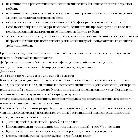
незначительная разнооттеночность облицовочных тканей и кож не является дефектом
мебели;
незначительные разнооттеночность цвета и отличие рисунка лакокрасочного покрытия
(декора) не является дефектом мебели;
мелкие волосяные трещины (так называемый "эффект растрескивания"), потертости
мебельного покрытия из натуральной кожи, возникающие при эксплуатации мебели в
местах постоянной эксплуатации не являются дефектом мебели;
легкие складки на облицовочном материале мягких элементов, возникающие после снятия
нагрузок и исчезающие после легкого разглаживания рукой, допускаются и не являются
дефектом мебели.
Претензии на изделия с загрязненностью, естественно возникшей в процессе эксплуатации
изделия, Фабрикой не принимаются.
Фабрика оставляет за собой право на модификацию изделий, улучшающую их
эксплуатационные свойства, без предварительного уведомления.
Доставка
Доставка по Москве и Московской области
Комплекс услуг по доставке и сборке осуществляется транспортной компанией в пределах
МКАД и за пределы МКАД оплачивается согласно тарификации. Срок исполнения Договора не
включает в себя время, которое требуется для оказания дополнительных услуг. Покупатель
обязан оплатить полную стоимость Товара до получения.
Услуги, оказываемые Перевозчиком конечному покупателю, оплачиваются им Перевозчику
после оказания услуг в месте их оказания.
Подъем мебели (занос в квартиру, сборка, установка на заранее подготовленное место, вынос
упаковочного материала) производится сторонней организацией платно и оплачивается на
месте, стоимость подъема составляет:
Диван прямой 2-3х местный - 4 000 ₽/ед.изделия
Модульная секция (устанавливаемая отдельно от дивана) - 1 000 ₽/ед.изделия
Кушетка, кресло-кровать, кресло-реклайнер, комод – 2 000 ₽/ед.изделия
Кресло, консоль, тумба, банкетка, стол - 1 500 ₽/ед.изделия