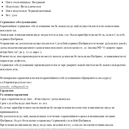
Цвет столешницы: Лазурный
Подстолье: Металлическое
Цвет подстолья: Черный матовый
Вес: 33 кг
Сервисное обслуживание
Гарантийное сервисное обслуживание мебельных изделий осуществляется по заявлению
покупателя.
Заявление в письменном виде подается в салон, где была приобретена мебель, или в Службу
сервиса Фабрики.
Устранение недостатков осуществляется Службой сервиса Фабрики в течение 45 (каких) дней с
даты подачи письменного заявления покупателя (согласно ст. 20 Закона РФ “О защите прав
потребителя”, ред. 17.12.1999 г.).
Ремонт изделия производится по месту нахождения мебели или на Фабрике, в зависимости от
характера дефекта.
Сервисное обслуживание производится после предварительной чистки мебельного покрытия
покупателем.
По вопросам гарантии или постгарантийного обслуживания обращайтесь по адресу:
ул.Кировоградская 11к1
armada_mbb@mail.ru
Гарантия
Условия гарантии
Срок гарантии изделия - 18 месяцев с даты выпуска.
Срок службы изделия более 10 лет.
В случае приобретения уцененной мебели претензии по качеству и внешнему виду не
принимаются.
Недостатки изделий, выявленные в течение гарантийного срока и возникшие по вине
Фабрики, будут бесплатно устранены Сервисной службой Фабрики.
Претензии по внешнему виду изделия, некомплекту, а также несоответствию заказа