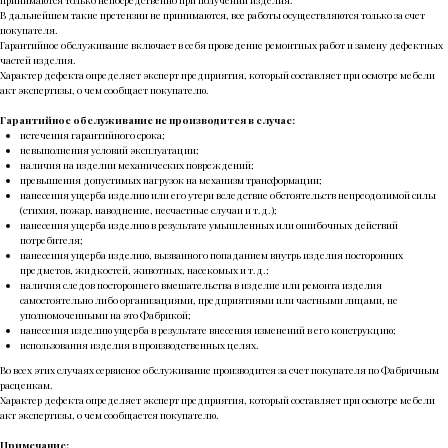
принимаются только непосредственно при получении изделия.
В дальнейшем такие претензии не принимаются, все работы осуществляются только за счет
покупателя.
Гарантийное обслуживание включает в себя проведение ремонтных работ и замену дефектных
частей изделия.
Характер дефекта определяет эксперт предприятия, который составляет при осмотре мебели
акт экспертизы, о чем сообщает покупателю.
Гарантийное обслуживание не производится в случае:
истечения гарантийного срока;
невыполнения условий эксплуатации;
наличия на изделии механических повреждений;
превышения допустимых нагрузок на механизм трансформации;
нанесения ущерба изделию или его утери вследствие обстоятельств непреодолимой силы
(стихия, пожар, наводнение, несчастные случаи и т.д.);
нанесения ущерба изделию в результате умышленных или ошибочных действий
потребителя;
нанесения ущерба изделию, вызванного попаданием внутрь изделия посторонних
предметов, жидкостей, животных, насекомых и т.д.;
наличия следов постороннего вмешательства в изделие или ремонта изделия
самостоятельно либо организациями, предприятиями или частными лицами, не
уполномоченными на это Фабрикой;
нанесения изделию ущерба в результате внесения изменений в его конструкцию;
использования изделия в производственных целях.
Во всех этих случаях сервисное обслуживание производится за счет покупателя по Фабричным
расценкам.
Характер дефекта определяет эксперт предприятия, который составляет при осмотре мебели
акт экспертизы, о чем сообщается покупателю.
Примечание: