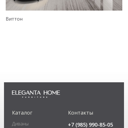
Виттон
М