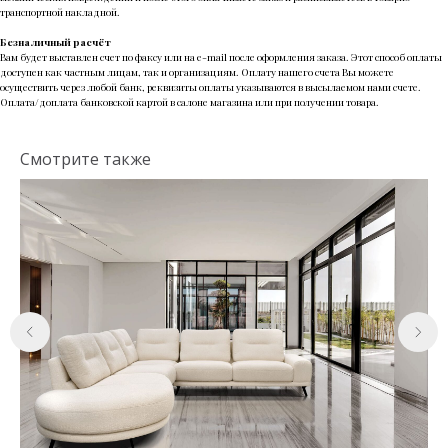
транспортной накладной.
armada_mbb@mail.ru
Мебель в наличии
Безналичный расчёт
Мебель на заказ
Вам будет выставлен счет по факсу или на e-mail после оформления заказа. Этот способ оплаты
доступен как частным лицам, так и организациям. Оплату нашего счета Вы можете
Покупателям
Адреса салонов
осуществить через любой банк, реквизиты оплаты указываются в высылаемом нами счете.
Оплата/доплата банковской картой в салоне магазина или при получении товара.
ежедневно 10:00-22:00
Реквизиты компании
©DOMINA, 2023
Смотрите также
Политика конфиденциальности
Согласие на обработку персональных данных
Разработка сайта
*Instagram принадлежит Meta Platform Inc.,
признана экстремистской и запрещена в России
Информация на сайте не является публичной офертой
и носит справочный характер
Правообладатель икон: Tilda Publishing,
https://tilda.cc