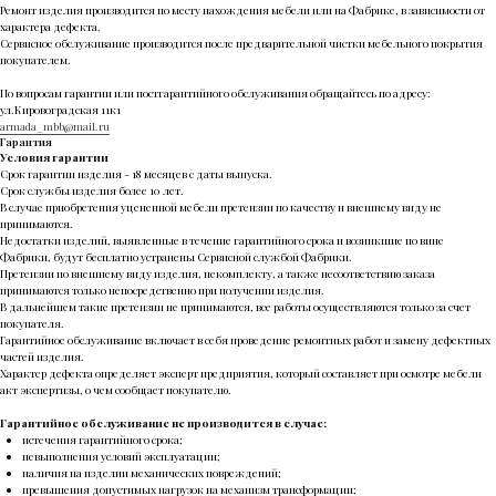
Ремонт изделия производится по месту нахождения мебели или на Фабрике, в зависимости от
характера дефекта.
Сервисное обслуживание производится после предварительной чистки мебельного покрытия
покупателем.
По вопросам гарантии или постгарантийного обслуживания обращайтесь по адресу:
ул.Кировоградская 11к1
armada_mbb@mail.ru
Гарантия
Условия гарантии
Срок гарантии изделия - 18 месяцев с даты выпуска.
Срок службы изделия более 10 лет.
В случае приобретения уцененной мебели претензии по качеству и внешнему виду не
принимаются.
Недостатки изделий, выявленные в течение гарантийного срока и возникшие по вине
Фабрики, будут бесплатно устранены Сервисной службой Фабрики.
Претензии по внешнему виду изделия, некомплекту, а также несоответствию заказа
принимаются только непосредственно при получении изделия.
В дальнейшем такие претензии не принимаются, все работы осуществляются только за счет
покупателя.
Гарантийное обслуживание включает в себя проведение ремонтных работ и замену дефектных
частей изделия.
Характер дефекта определяет эксперт предприятия, который составляет при осмотре мебели
акт экспертизы, о чем сообщает покупателю.
Гарантийное обслуживание не производится в случае:
истечения гарантийного срока;
невыполнения условий эксплуатации;
наличия на изделии механических повреждений;
превышения допустимых нагрузок на механизм трансформации;