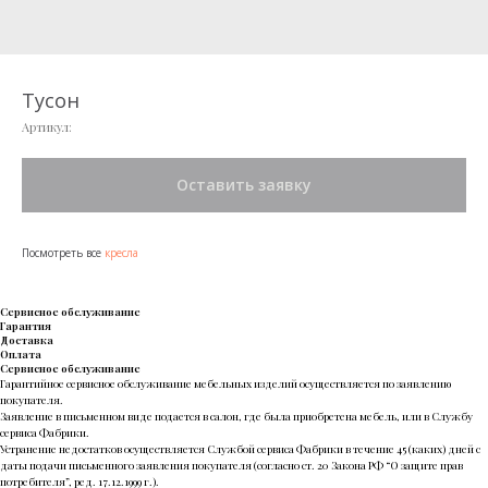
Тусон
Артикул:
Оставить заявку
Посмотреть все
кресла
Сервисное обслуживание
Гарантия
Доставка
Оплата
Сервисное обслуживание
Гарантийное сервисное обслуживание мебельных изделий осуществляется по заявлению
покупателя.
Заявление в письменном виде подается в салон, где была приобретена мебель, или в Службу
сервиса Фабрики.
Устранение недостатков осуществляется Службой сервиса Фабрики в течение 45 (каких) дней с
даты подачи письменного заявления покупателя (согласно ст. 20 Закона РФ “О защите прав
потребителя”, ред. 17.12.1999 г.).