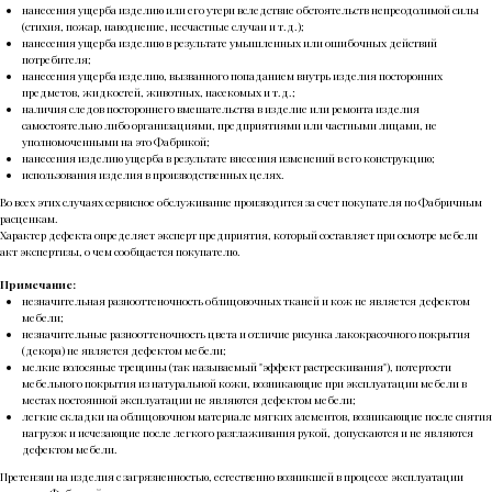
нанесения ущерба изделию или его утери вследствие обстоятельств непреодолимой силы
(стихия, пожар, наводнение, несчастные случаи и т.д.);
нанесения ущерба изделию в результате умышленных или ошибочных действий
потребителя;
нанесения ущерба изделию, вызванного попаданием внутрь изделия посторонних
предметов, жидкостей, животных, насекомых и т.д.;
наличия следов постороннего вмешательства в изделие или ремонта изделия
самостоятельно либо организациями, предприятиями или частными лицами, не
уполномоченными на это Фабрикой;
нанесения изделию ущерба в результате внесения изменений в его конструкцию;
использования изделия в производственных целях.
Во всех этих случаях сервисное обслуживание производится за счет покупателя по Фабричным
расценкам.
Характер дефекта определяет эксперт предприятия, который составляет при осмотре мебели
акт экспертизы, о чем сообщается покупателю.
Примечание:
незначительная разнооттеночность облицовочных тканей и кож не является дефектом
мебели;
незначительные разнооттеночность цвета и отличие рисунка лакокрасочного покрытия
(декора) не является дефектом мебели;
мелкие волосяные трещины (так называемый "эффект растрескивания"), потертости
мебельного покрытия из натуральной кожи, возникающие при эксплуатации мебели в
местах постоянной эксплуатации не являются дефектом мебели;
легкие складки на облицовочном материале мягких элементов, возникающие после снятия
нагрузок и исчезающие после легкого разглаживания рукой, допускаются и не являются
дефектом мебели.
Претензии на изделия с загрязненностью, естественно возникшей в процессе эксплуатации