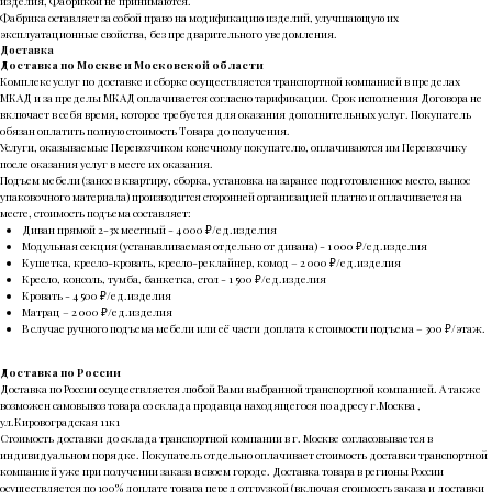
изделия, Фабрикой не принимаются.
Фабрика оставляет за собой право на модификацию изделий, улучшающую их
эксплуатационные свойства, без предварительного уведомления.
Доставка
Доставка по Москве и Московской области
Комплекс услуг по доставке и сборке осуществляется транспортной компанией в пределах
МКАД и за пределы МКАД оплачивается согласно тарификации. Срок исполнения Договора не
включает в себя время, которое требуется для оказания дополнительных услуг. Покупатель
обязан оплатить полную стоимость Товара до получения.
Услуги, оказываемые Перевозчиком конечному покупателю, оплачиваются им Перевозчику
после оказания услуг в месте их оказания.
Подъем мебели (занос в квартиру, сборка, установка на заранее подготовленное место, вынос
упаковочного материала) производится сторонней организацией платно и оплачивается на
месте, стоимость подъема составляет:
Диван прямой 2-3х местный - 4 000 ₽/ед.изделия
Модульная секция (устанавливаемая отдельно от дивана) - 1 000 ₽/ед.изделия
Кушетка, кресло-кровать, кресло-реклайнер, комод – 2 000 ₽/ед.изделия
Кресло, консоль, тумба, банкетка, стол - 1 500 ₽/ед.изделия
Кровать - 4 500 ₽/ед.изделия
Матрац – 2 000 ₽/ед.изделия
В случае ручного подъема мебели или её части доплата к стоимости подъема – 300 ₽/этаж.
Доставка по России
Доставка по России осуществляется любой Вами выбранной транспортной компанией. А также
возможен самовывоз товара со склада продавца находящегося по адресу г.Москва ,
ул.Кировоградская 11к1
Стоимость доставки до склада транспортной компании в г. Москве согласовывается в
индивидуальном порядке. Покупатель отдельно оплачивает стоимость доставки транспортной
компанией уже при получении заказа в своем городе. Доставка товара в регионы России
осуществляется по 100% доплате товара перед отгрузкой (включая стоимость заказа и доставки