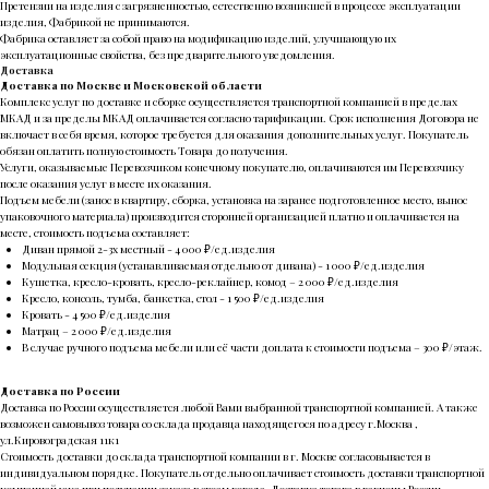
Претензии на изделия с загрязненностью, естественно возникшей в процессе эксплуатации
изделия, Фабрикой не принимаются.
Фабрика оставляет за собой право на модификацию изделий, улучшающую их
эксплуатационные свойства, без предварительного уведомления.
Доставка
Доставка по Москве и Московской области
Комплекс услуг по доставке и сборке осуществляется транспортной компанией в пределах
МКАД и за пределы МКАД оплачивается согласно тарификации. Срок исполнения Договора не
включает в себя время, которое требуется для оказания дополнительных услуг. Покупатель
обязан оплатить полную стоимость Товара до получения.
Услуги, оказываемые Перевозчиком конечному покупателю, оплачиваются им Перевозчику
после оказания услуг в месте их оказания.
Подъем мебели (занос в квартиру, сборка, установка на заранее подготовленное место, вынос
упаковочного материала) производится сторонней организацией платно и оплачивается на
месте, стоимость подъема составляет:
Диван прямой 2-3х местный - 4 000 ₽/ед.изделия
Модульная секция (устанавливаемая отдельно от дивана) - 1 000 ₽/ед.изделия
Кушетка, кресло-кровать, кресло-реклайнер, комод – 2 000 ₽/ед.изделия
Кресло, консоль, тумба, банкетка, стол - 1 500 ₽/ед.изделия
Кровать - 4 500 ₽/ед.изделия
Матрац – 2 000 ₽/ед.изделия
В случае ручного подъема мебели или её части доплата к стоимости подъема – 300 ₽/этаж.
Доставка по России
Доставка по России осуществляется любой Вами выбранной транспортной компанией. А также
возможен самовывоз товара со склада продавца находящегося по адресу г.Москва ,
ул.Кировоградская 11к1
Стоимость доставки до склада транспортной компании в г. Москве согласовывается в
индивидуальном порядке. Покупатель отдельно оплачивает стоимость доставки транспортной