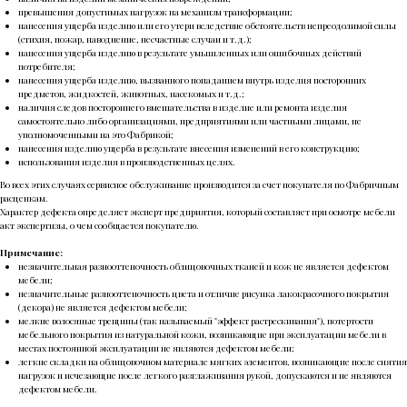
превышения допустимых нагрузок на механизм трансформации;
нанесения ущерба изделию или его утери вследствие обстоятельств непреодолимой силы
(стихия, пожар, наводнение, несчастные случаи и т.д.);
нанесения ущерба изделию в результате умышленных или ошибочных действий
потребителя;
нанесения ущерба изделию, вызванного попаданием внутрь изделия посторонних
предметов, жидкостей, животных, насекомых и т.д.;
наличия следов постороннего вмешательства в изделие или ремонта изделия
самостоятельно либо организациями, предприятиями или частными лицами, не
уполномоченными на это Фабрикой;
нанесения изделию ущерба в результате внесения изменений в его конструкцию;
использования изделия в производственных целях.
Во всех этих случаях сервисное обслуживание производится за счет покупателя по Фабричным
расценкам.
Характер дефекта определяет эксперт предприятия, который составляет при осмотре мебели
акт экспертизы, о чем сообщается покупателю.
Примечание:
незначительная разнооттеночность облицовочных тканей и кож не является дефектом
мебели;
незначительные разнооттеночность цвета и отличие рисунка лакокрасочного покрытия
(декора) не является дефектом мебели;
мелкие волосяные трещины (так называемый "эффект растрескивания"), потертости
мебельного покрытия из натуральной кожи, возникающие при эксплуатации мебели в
местах постоянной эксплуатации не являются дефектом мебели;
легкие складки на облицовочном материале мягких элементов, возникающие после снятия
нагрузок и исчезающие после легкого разглаживания рукой, допускаются и не являются
дефектом мебели.