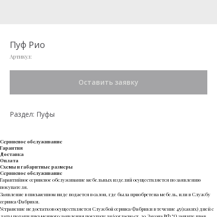
Пуф Рио
Артикул:
Оставить заявку
Раздел: Пуфы
Сервисное обслуживание
Гарантия
Доставка
Оплата
Схемы и габаритные размеры
Сервисное обслуживание
Гарантийное сервисное обслуживание мебельных изделий осуществляется по заявлению
покупателя.
Заявление в письменном виде подается в салон, где была приобретена мебель, или в Службу
сервиса Фабрики.
Устранение недостатков осуществляется Службой сервиса Фабрики в течение 45 (каких) дней с
даты подачи письменного заявления покупателя (согласно ст. 20 Закона РФ “О защите прав