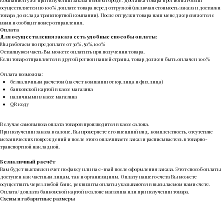
компанией уже при получении заказа в своем городе. Доставка товара в регионы России
осуществляется по 100% доплате товара перед отгрузкой (включая стоимость заказа и доставки
товара до склада транспортной компании). После отгрузки товара наш менеджер свяжется с
вами и сообщит номер отправления.
Оплата
Для осуществления заказа есть удобные способы оплаты:
Мы работаем по предоплате от 30% ,50%,100%
Оставшуюся часть Вы можете оплатить при получении товара.
Если товар отправляется в другой регион нашей страны, товар должен быть оплачен 100%
Оплата возможна:
безналичным расчетом (на счет компании от юр.лица и физ.лица)
банковской картой в кассе магазина
наличными в кассе магазина
QR коду
В случае самовывоза оплата товаров производится в кассе салона.
При получении заказа в салоне, Вы проверяете его внешний вид, комплектность, отсутствие
механических повреждений и после этого оплачиваете заказ и расписываетесь в товарно-
транспортной накладной.
Безналичный расчёт
Вам будет выставлен счет по факсу или на e-mail после оформления заказа. Этот способ оплаты
доступен как частным лицам, так и организациям. Оплату нашего счета Вы можете
осуществить через любой банк, реквизиты оплаты указываются в высылаемом нами счете.
Оплата/доплата банковской картой в салоне магазина или при получении товара.
Схемы и габаритные размеры