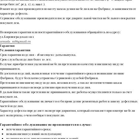
потребителя”, ред. 17.12.1999 г.).
Ремонт изделия производится по месту нахождения мебели или на Фабрике, в зависимости от
характера дефекта.
Сервисное обслуживание производится после предварительной чистки мебельного покрытия
покупателем.
По вопросам гарантии или постгарантийного обслуживания обращайтесь по адресу:
ул.Кировоградская 11к1
armada_mbb@mail.ru
Гарантия
Условия гарантии
Срок гарантии изделия - 18 месяцев с даты выпуска.
Срок службы изделия более 10 лет.
В случае приобретения уцененной мебели претензии по качеству и внешнему виду не
принимаются.
Недостатки изделий, выявленные в течение гарантийного срока и возникшие по вине
Фабрики, будут бесплатно устранены Сервисной службой Фабрики.
Претензии по внешнему виду изделия, некомплекту, а также несоответствию заказа
принимаются только непосредственно при получении изделия.
В дальнейшем такие претензии не принимаются, все работы осуществляются только за счет
покупателя.
Гарантийное обслуживание включает в себя проведение ремонтных работ и замену дефектных
частей изделия.
Характер дефекта определяет эксперт предприятия, который составляет при осмотре мебели
акт экспертизы, о чем сообщает покупателю.
Гарантийное обслуживание не производится в случае:
истечения гарантийного срока;
невыполнения условий эксплуатации;
наличия на изделии механических повреждений;