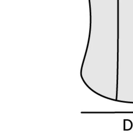
Аксессуары
ВКонтакте
Столовые группы
Instagram*
Детская коллекция
armada_mbb@mail.ru
Мебель в наличии
Мебель на заказ
Покупателям
Адреса салонов
ежедневно 10:00-22:00
Реквизиты компании
©DOMINA, 2023
Политика конфиденциальности
Согласие на обработку персональных данных
Разработка сайта
*Instagram принадлежит Meta Platform Inc.,
признана экстремистской и запрещена в России
Информация на сайте не является публичной офертой
и носит справочный характер
Правообладатель икон: Tilda Publishing,
https://tilda.cc