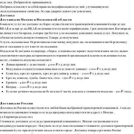
изделия, Фабрикой не принимаются.
Фабрика оставляет за собой право на модификацию изделий, улучшающую их
эксплуатационные свойства, без предварительного уведомления.
Доставка
Доставка по Москве и Московской области
Комплекс услуг по доставке и сборке осуществляется транспортной компанией в пределах
МКАД и за пределы МКАД оплачивается согласно тарификации. Срок исполнения Договора не
включает в себя время, которое требуется для оказания дополнительных услуг. Покупатель
обязан оплатить полную стоимость Товара до получения.
Услуги, оказываемые Перевозчиком конечному покупателю, оплачиваются им Перевозчику
после оказания услуг в месте их оказания.
Подъем мебели (занос в квартиру, сборка, установка на заранее подготовленное место, вынос
упаковочного материала) производится сторонней организацией платно и оплачивается на
месте, стоимость подъема составляет:
Диван прямой 2-3х местный - 4 000 ₽/ед.изделия
Модульная секция (устанавливаемая отдельно от дивана) - 1 000 ₽/ед.изделия
Кушетка, кресло-кровать, кресло-реклайнер, комод – 2 000 ₽/ед.изделия
Кресло, консоль, тумба, банкетка, стол - 1 500 ₽/ед.изделия
Кровать - 4 500 ₽/ед.изделия
Матрац – 2 000 ₽/ед.изделия
В случае ручного подъема мебели или её части доплата к стоимости подъема – 300 ₽/этаж.
Доставка по России
Доставка по России осуществляется любой Вами выбранной транспортной компанией. А также
возможен самовывоз товара со склада продавца находящегося по адресу г.Москва ,
ул.Кировоградская 11к1
Стоимость доставки до склада транспортной компании в г. Москве согласовывается в
индивидуальном порядке. Покупатель отдельно оплачивает стоимость доставки транспортной
компанией уже при получении заказа в своем городе. Доставка товара в регионы России