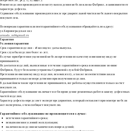
потребителя”, ред. 17.12.1999 г.).
Ремонт изделия производится по месту нахождения мебели или на Фабрике, в зависимости от
характера дефекта.
Сервисное обслуживание производится после предварительной чистки мебельного покрытия
покупателем.
По вопросам гарантии или постгарантийного обслуживания обращайтесь по адресу:
ул.Кировоградская 11к1
armada_mbb@mail.ru
Гарантия
Условия гарантии
Срок гарантии изделия - 18 месяцев с даты выпуска.
Срок службы изделия более 10 лет.
В случае приобретения уцененной мебели претензии по качеству и внешнему виду не
принимаются.
Недостатки изделий, выявленные в течение гарантийного срока и возникшие по вине
Фабрики, будут бесплатно устранены Сервисной службой Фабрики.
Претензии по внешнему виду изделия, некомплекту, а также несоответствию заказа
принимаются только непосредственно при получении изделия.
В дальнейшем такие претензии не принимаются, все работы осуществляются только за счет
покупателя.
Гарантийное обслуживание включает в себя проведение ремонтных работ и замену дефектных
частей изделия.
Характер дефекта определяет эксперт предприятия, который составляет при осмотре мебели
акт экспертизы, о чем сообщает покупателю.
Гарантийное обслуживание не производится в случае:
истечения гарантийного срока;
невыполнения условий эксплуатации;
наличия на изделии механических повреждений;