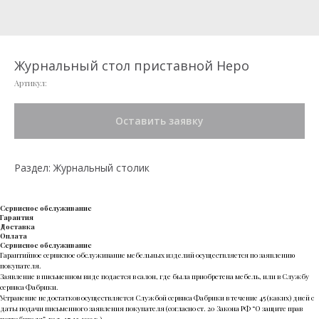
Журнальный стол приставной Неро
Артикул:
Оставить заявку
Раздел: Журнальный столик
Сервисное обслуживание
Гарантия
Доставка
Оплата
Сервисное обслуживание
Гарантийное сервисное обслуживание мебельных изделий осуществляется по заявлению
покупателя.
Заявление в письменном виде подается в салон, где была приобретена мебель, или в Службу
сервиса Фабрики.
Устранение недостатков осуществляется Службой сервиса Фабрики в течение 45 (каких) дней с
даты подачи письменного заявления покупателя (согласно ст. 20 Закона РФ “О защите прав