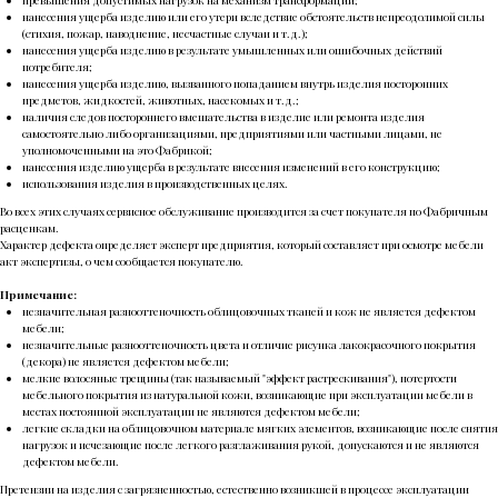
превышения допустимых нагрузок на механизм трансформации;
нанесения ущерба изделию или его утери вследствие обстоятельств непреодолимой силы
(стихия, пожар, наводнение, несчастные случаи и т.д.);
нанесения ущерба изделию в результате умышленных или ошибочных действий
потребителя;
нанесения ущерба изделию, вызванного попаданием внутрь изделия посторонних
предметов, жидкостей, животных, насекомых и т.д.;
наличия следов постороннего вмешательства в изделие или ремонта изделия
самостоятельно либо организациями, предприятиями или частными лицами, не
уполномоченными на это Фабрикой;
нанесения изделию ущерба в результате внесения изменений в его конструкцию;
использования изделия в производственных целях.
Во всех этих случаях сервисное обслуживание производится за счет покупателя по Фабричным
расценкам.
Характер дефекта определяет эксперт предприятия, который составляет при осмотре мебели
акт экспертизы, о чем сообщается покупателю.
Примечание:
незначительная разнооттеночность облицовочных тканей и кож не является дефектом
мебели;
незначительные разнооттеночность цвета и отличие рисунка лакокрасочного покрытия
(декора) не является дефектом мебели;
мелкие волосяные трещины (так называемый "эффект растрескивания"), потертости
мебельного покрытия из натуральной кожи, возникающие при эксплуатации мебели в
местах постоянной эксплуатации не являются дефектом мебели;
легкие складки на облицовочном материале мягких элементов, возникающие после снятия
нагрузок и исчезающие после легкого разглаживания рукой, допускаются и не являются
дефектом мебели.
Претензии на изделия с загрязненностью, естественно возникшей в процессе эксплуатации